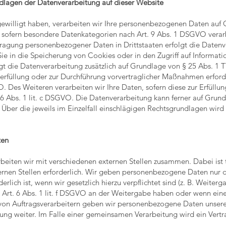
dlagen der Datenverarbeitung auf dieser Website
gewilligt haben, verarbeiten wir Ihre personenbezogenen Daten auf Gr
 sofern besondere Datenkategorien nach Art. 9 Abs. 1 DSGVO verarb
rtragung personenbezogener Daten in Drittstaaten erfolgt die Date
Sie in die Speicherung von Cookies oder in den Zugriff auf Informatio
lgt die Datenverarbeitung zusätzlich auf Grundlage von § 25 Abs. 1 T
serfüllung oder zur Durchführung vorvertraglicher Maßnahmen erforde
. Des Weiteren verarbeiten wir Ihre Daten, sofern diese zur Erfüllun
. 6 Abs. 1 lit. c DSGVO. Die Datenverarbeitung kann ferner auf Grund
. Über die jeweils im Einzelfall einschlägigen Rechtsgrundlagen wir
ten
beiten wir mit verschiedenen externen Stellen zusammen. Dabei ist 
nen Stellen erforderlich. Wir geben personenbezogene Daten nur da
erlich ist, wenn wir gesetzlich hierzu verpflichtet sind (z. B. Weite
h Art. 6 Abs. 1 lit. f DSGVO an der Weitergabe haben oder wenn ein
von Auftragsverarbeitern geben wir personenbezogene Daten unsere
itung weiter. Im Falle einer gemeinsamen Verarbeitung wird ein Ver