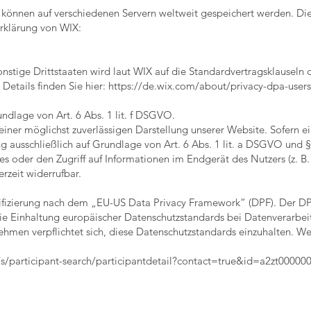
 können auf verschiedenen Servern weltweit gespeichert werden. Die
rklärung von WIX:
nstige Drittstaaten wird laut WIX auf die Standardvertragsklauseln
Details finden Sie hier:
https://de.wix.com/about/privacy-dpa-users
dlage von Art. 6 Abs. 1 lit. f DSGVO.
 einer möglichst zuverlässigen Darstellung unserer Website. Sofern 
ng ausschließlich auf Grundlage von Art. 6 Abs. 1 lit. a DSGVO und 
s oder den Zugriff auf Informationen im Endgerät des Nutzers (z. B.
rzeit widerrufbar.
tifizierung nach dem „EU-US Data Privacy Framework“ (DPF). Der D
e Einhaltung europäischer Datenschutzstandards bei Datenverarbeit
ehmen verpflichtet sich, diese Datenschutzstandards einzuhalten. Wei
/participant-search/participant
detail?contact=true&id=a2zt0000