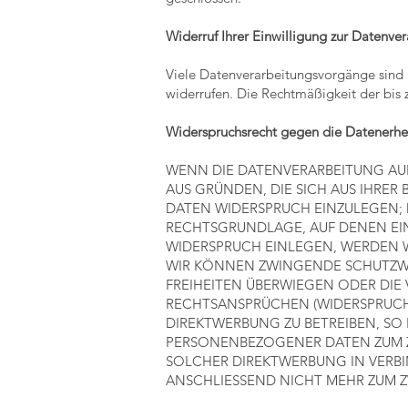
Widerruf Ihrer Einwilligung zur Datenve
Viele Datenverarbeitungsvorgänge sind nu
widerrufen. Die Rechtmäßigkeit der bis
Widerspruchsrecht gegen die Datenerhe
WENN DIE DATENVERARBEITUNG AUF G
AUS GRÜNDEN, DIE SICH AUS IHRE
DATEN WIDERSPRUCH EINZULEGEN; D
RECHTSGRUNDLAGE, AUF DENEN EIN
WIDERSPRUCH EINLEGEN, WERDEN W
WIR KÖNNEN ZWINGENDE SCHUTZWÜR
FREIHEITEN ÜBERWIEGEN ODER DI
RECHTSANSPRÜCHEN (WIDERSPRUCH 
DIREKTWERBUNG ZU BETREIBEN, SO 
PERSONENBEZOGENER DATEN ZUM ZW
SOLCHER DIREKTWERBUNG IN VERB
ANSCHLIESSEND NICHT MEHR ZUM Z