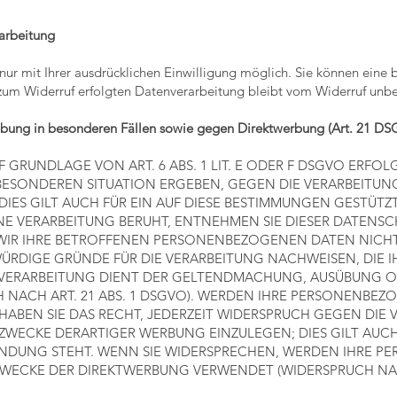
rarbeitung
r mit Ihrer ausdrücklichen Einwilligung möglich. Sie können eine ber
 zum Widerruf erfolgten Datenverarbeitung bleibt vom Widerruf unbe
bung in besonderen Fällen sowie gegen Direktwerbung (Art. 21 D
RUNDLAGE VON ART. 6 ABS. 1 LIT. E ODER F DSGVO ERFOLGT
R BESONDEREN SITUATION ERGEBEN, GEGEN DIE VERARBEIT
IES GILT AUCH FÜR EIN AUF DIESE BESTIMMUNGEN GESTÜTZTE
E VERARBEITUNG BERUHT, ENTNEHMEN SIE DIESER DATENS
IR IHRE BETROFFENEN PERSONENBEZOGENEN DATEN NICHT M
DIGE GRÜNDE FÜR DIE VERARBEITUNG NACHWEISEN, DIE IH
E VERARBEITUNG DIENT DER GELTENDMACHUNG, AUSÜBUNG 
NACH ART. 21 ABS. 1 DSGVO). WERDEN IHRE PERSONENBEZ
HABEN SIE DAS RECHT, JEDERZEIT WIDERSPRUCH GEGEN DIE 
ECKE DERARTIGER WERBUNG EINZULEGEN; DIES GILT AUCH F
INDUNG STEHT. WENN SIE WIDERSPRECHEN, WERDEN IHRE 
WECKE DER DIREKTWERBUNG VERWENDET (WIDERSPRUCH NACH 