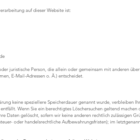
erarbeitung auf dieser Website ist:
de
e oder juristische Person, die allein oder gemeinsam mit anderen übe
en, E-Mail-Adressen o. Ä.) entscheidet.
lärung keine speziellere Speicherdauer genannt wurde, verbleiben I
 entfällt. Wenn Sie ein berechtigtes Löschersuchen geltend machen o
re Daten gelöscht, sofern wir keine anderen rechtlich zulässigen Gr
euer- oder handelsrechtliche Aufbewahrungsfristen); im letztgenann